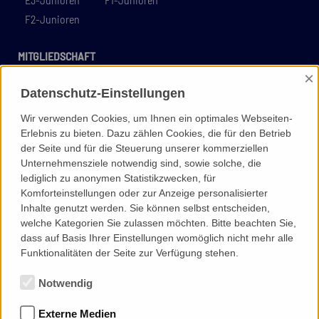
F2-Junioren
MITGLIEDSCHAFT
×
Mitgliedsantrag/Satzung
Ehrenmitglieder
Datenschutz-Einstellungen
Treuemitgliedschaft
Wir verwenden Cookies, um Ihnen ein optimales Webseiten-
Erlebnis zu bieten. Dazu zählen Cookies, die für den Betrieb
PARTNER
der Seite und für die Steuerung unserer kommerziellen
Hauptsponsor
Exklusivpartner
Unternehmensziele notwendig sind, sowie solche, die
Starke Partner
Unterstützer
Partner werden
lediglich zu anonymen Statistikzwecken, für
Komforteinstellungen oder zur Anzeige personalisierter
Inhalte genutzt werden. Sie können selbst entscheiden,
SPORTSBAR
welche Kategorien Sie zulassen möchten. Bitte beachten Sie,
dass auf Basis Ihrer Einstellungen womöglich nicht mehr alle
FANSHOP
Funktionalitäten der Seite zur Verfügung stehen.
Notwendig
LINKS
Kontakt
Impressum
Datenschutz
Externe Medien