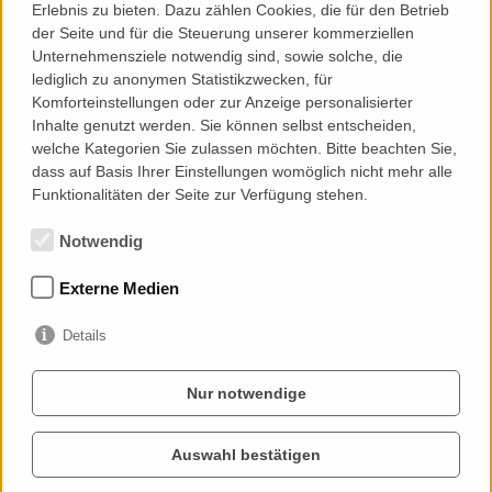
Erlebnis zu bieten. Dazu zählen Cookies, die für den Betrieb
PARTNER
der Seite und für die Steuerung unserer kommerziellen
Hauptsponsor
Exklusivpartner
Unternehmensziele notwendig sind, sowie solche, die
Starke Partner
Unterstützer
Partner werden
lediglich zu anonymen Statistikzwecken, für
Komforteinstellungen oder zur Anzeige personalisierter
Inhalte genutzt werden. Sie können selbst entscheiden,
SPORTSBAR
welche Kategorien Sie zulassen möchten. Bitte beachten Sie,
dass auf Basis Ihrer Einstellungen womöglich nicht mehr alle
FANSHOP
Funktionalitäten der Seite zur Verfügung stehen.
Notwendig
LINKS
Kontakt
Impressum
Datenschutz
Externe Medien
Downloads
Details
Nur notwendige
Auswahl bestätigen