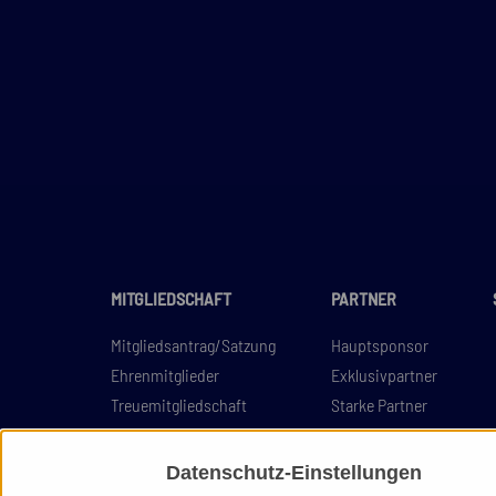
MITGLIEDSCHAFT
PARTNER
Mitgliedsantrag/Satzung
Hauptsponsor
Ehrenmitglieder
Exklusivpartner
Treuemitgliedschaft
Starke Partner
Unterstützer
Partner werden
Datenschutz-Einstellungen